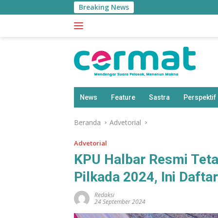
Langsung
Breaking News
ke
konten
News
Feature
Sastra
Perspektif
Beranda
Advetorial
Advetorial
KPU Halbar Resmi Tet
Pilkada 2024, Ini Dafta
Redaksi
24 September 2024