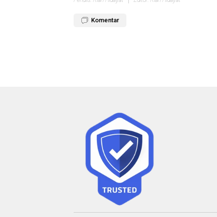
Penulis: Rian Hidayat
Editor: Rian Hidayat
Komentar