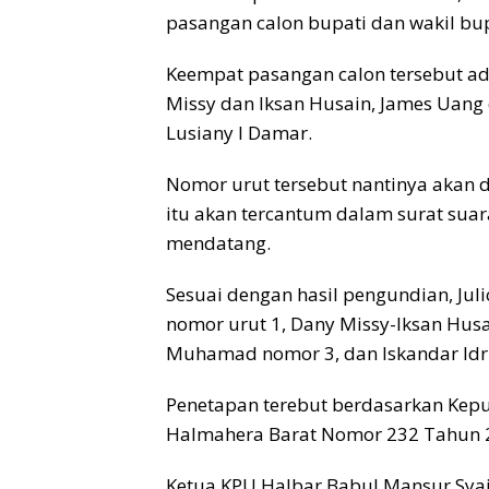
pasangan calon bupati dan wakil bup
Keempat pasangan calon tersebut ada
Missy dan Iksan Husain, James Uang 
Lusiany I Damar.
Nomor urut tersebut nantinya akan 
itu akan tercantum dalam surat sua
mendatang.
Sesuai dengan hasil pengundian, Ju
nomor urut 1, Dany Missy-Iksan Husa
Muhamad nomor 3, dan Iskandar Idru
Penetapan terebut berdasarkan Ke
Halmahera Barat Nomor 232 Tahun 
Ketua KPU Halbar Babul Mansur Sya