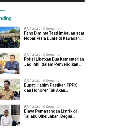
nding
9 Juli 2026
0 Komentar
Fans Diminta Taati Imbauan saat
Nobar Piala Dunia di Kawasan
Benteng Oranje
8 Juli 2026
0 Komentar
Polisi Libatkan Dua Kementerian
Jadi Ahli dalam Penyelidikan
Kapal Pengangkut Ore Nikel
Tenggelam di Halteng
8 Juli 2026
0 Komentar
Bupati Haltim Pastikan PPPK
dan Honorer Tak Akan
Dirumahkan, Pemda Siapkan
Skema Alternatif
9 Juli 2026
0 Komentar
Biaya Pemasangan Listrik di
Taliabu Dikeluhkan, Begini
Respons PLN