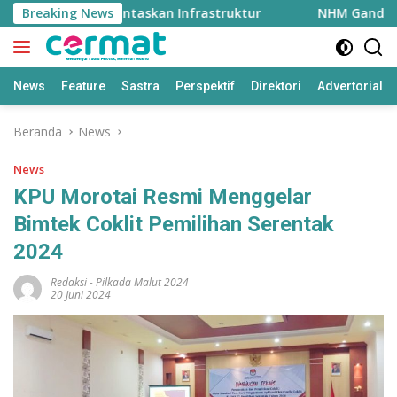
Langsung
riliun untuk Tuntaskan Infrastruktur
Breaking News
NHM Gandeng MGE
ke
konten
News
Feature
Sastra
Perspektif
Direktori
Advertorial
Beranda
News
News
KPU Morotai Resmi Menggelar
Bimtek Coklit Pemilihan Serentak
2024
Redaksi
-
Pilkada Malut 2024
20 Juni 2024