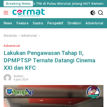
Langsung
Bentrok Polisi Vs TNI di Pulau Morotai Jelang HUT Kemerdekaan
Breaking News
ke
konten
News
Feature
Sastra
Perspektif
Direktori
Advertorial
Beranda
Advetorial
Advetorial
Lakukan Pengawasan Tahap II,
DPMPTSP Ternate Datangi Cinema
XXI dan KFC
Redaksi
4 Juni 2024