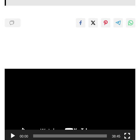
Pemutar
Video
00:00
38:45