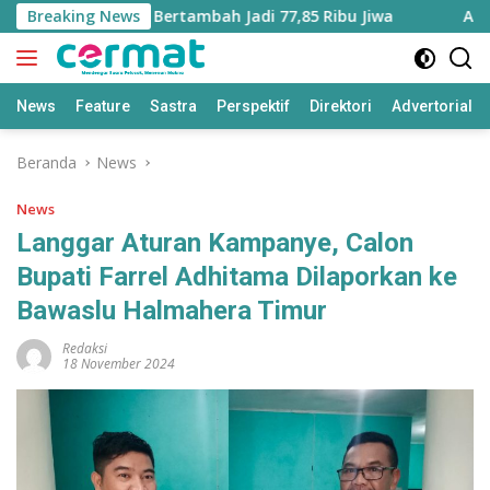
Langsung
 Maluku Utara Bertambah Jadi 77,85 Ribu Jiwa
Breaking News
Aplikasi
ke
konten
News
Feature
Sastra
Perspektif
Direktori
Advertorial
Beranda
News
News
Langgar Aturan Kampanye, Calon
Bupati Farrel Adhitama Dilaporkan ke
Bawaslu Halmahera Timur
Redaksi
18 November 2024