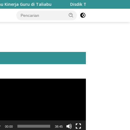
uru di Taliabu
Disdik Taliabu Gagas Hari Belajar Guru,
utar
o
00:00
38:45