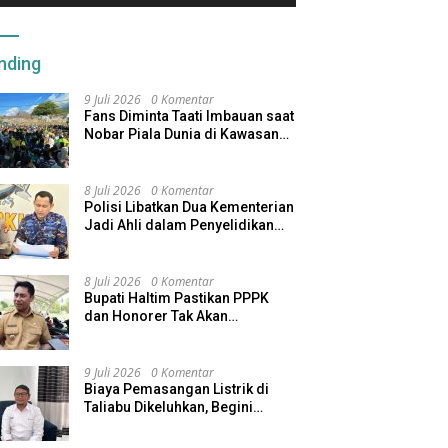
nding
9 Juli 2026
0 Komentar
Fans Diminta Taati Imbauan saat
Nobar Piala Dunia di Kawasan
Benteng Oranje
8 Juli 2026
0 Komentar
Polisi Libatkan Dua Kementerian
Jadi Ahli dalam Penyelidikan
Kapal Pengangkut Ore Nikel
Tenggelam di Halteng
8 Juli 2026
0 Komentar
Bupati Haltim Pastikan PPPK
dan Honorer Tak Akan
Dirumahkan, Pemda Siapkan
Skema Alternatif
9 Juli 2026
0 Komentar
Biaya Pemasangan Listrik di
Taliabu Dikeluhkan, Begini
Respons PLN