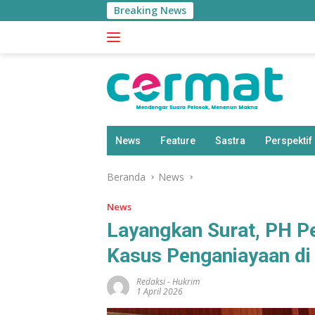
Langsung
Breaking News
ke
konten
News
Feature
Sastra
Perspektif
Beranda
News
News
Layangkan Surat, PH P
Kasus Penganiayaan di 
Redaksi
-
Hukrim
1 April 2026