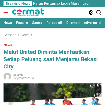
Langsung
arga Taliabu Harap Pertamax Lebih Murah Lagi
Breaking News
Status 
ke
konten
News
Feature
Sastra
Perspektif
Direktori
Advertorial
Beranda
News
News
Malut United Diminta Manfaatkan
Setiap Peluang saat Menjamu Bekasi
City
Redaksi
22 Januari 2024