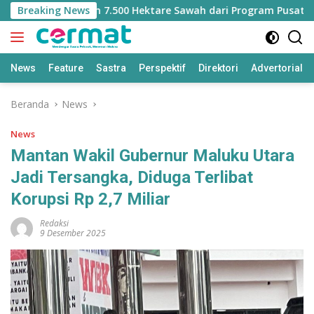
Langsung
ehilangan Jatah 7.500 Hektare Sawah dari Program Pusat
Breaking News
ke
konten
News
Feature
Sastra
Perspektif
Direktori
Advertorial
Beranda
News
News
Mantan Wakil Gubernur Maluku Utara
Jadi Tersangka, Diduga Terlibat
Korupsi Rp 2,7 Miliar
Redaksi
9 Desember 2025