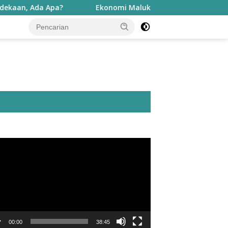
a?
Ekonomi Maluku Utara Tumbuh Tinggi, Penduduk Mi
utar
o
00:00
38:45