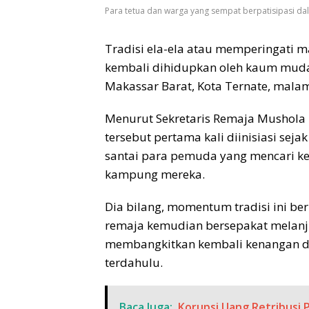
Para tetua dan warga yang sempat berpatisipasi dal
Tradisi ela-ela atau memperingati 
kembali dihidupkan oleh kaum muda
Makassar Barat, Kota Ternate, malam 
Menurut Sekretaris Remaja Mushola 
tersebut pertama kali diinisiasi sejak
santai para pemuda yang mencari keg
kampung mereka.
Dia bilang, momentum tradisi ini ber
remaja kemudian bersepakat melan
membangkitkan kembali kenangan dan
terdahulu.
Baca Juga:
Korupsi Uang Retribusi 