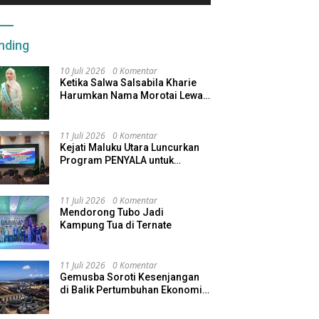
nding
10 Juli 2026
0 Komentar
Ketika Salwa Salsabila Kharie
Harumkan Nama Morotai Lewat
Duta Ekobudaya Indonesia
11 Juli 2026
0 Komentar
Kejati Maluku Utara Luncurkan
Program PENYALA untuk
Tingkatkan Kinerja Jaksa
11 Juli 2026
0 Komentar
Mendorong Tubo Jadi
Kampung Tua di Ternate
11 Juli 2026
0 Komentar
Gemusba Soroti Kesenjangan
di Balik Pertumbuhan Ekonomi
Maluku Utara