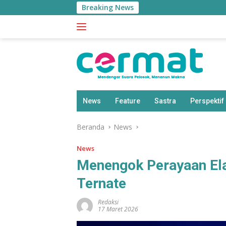
Langsung
Breaking News
Nyaris Bentrok 
ke
konten
News
Feature
Sastra
Perspektif
Beranda
News
News
Menengok Perayaan Ela
Ternate
Redaksi
17 Maret 2026