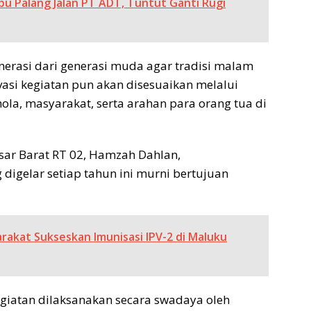
bu Palang Jalan PT ADT, Tuntut Ganti Rugi
nerasi dari generasi muda agar tradisi malam
vasi kegiatan pun akan disesuaikan melalui
la, masyarakat, serta arahan para orang tua di
ar Barat RT 02, Hamzah Dahlan,
igelar setiap tahun ini murni bertujuan
akat Sukseskan Imunisasi IPV-2 di Maluku
egiatan dilaksanakan secara swadaya oleh