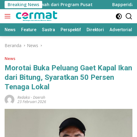
Langsung
500 Hektare Sawah dari Program Pusat
Breaking News
Bapperida: Tali
ke
konten
News
Feature
Sastra
Perspektif
Direktori
Advertorial
Beranda
News
News
Morotai Buka Peluang Gaet Kapal Ikan
dari Bitung, Syaratkan 50 Persen
Tenaga Lokal
Redaksi
-
Daerah
23 Februari 2026