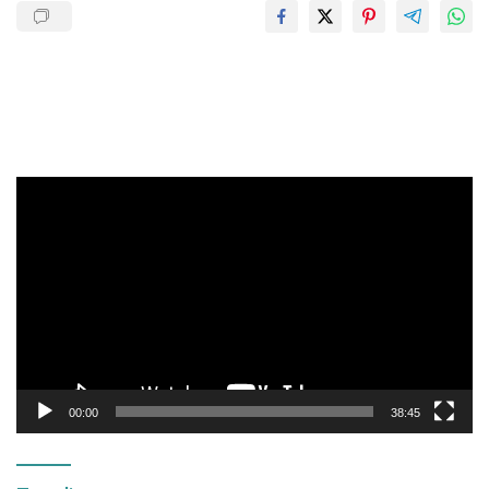
Pemutar
Video
00:00
38:45