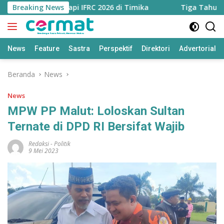
Langsung
trategi Hadapi IFRC 2026 di Timika
Breaking News
Tiga Tahun Perku
ke
konten
News
Feature
Sastra
Perspektif
Direktori
Advertorial
Beranda
News
News
MPW PP Malut: Loloskan Sultan
Ternate di DPD RI Bersifat Wajib
Redaksi
-
Politik
9 Mei 2023