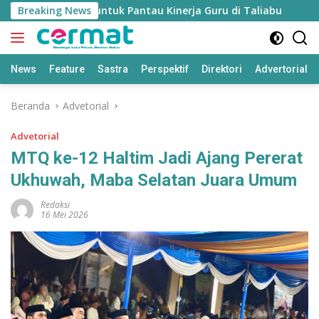
Langsung
kan’ Disiapkan untuk Pantau Kinerja Guru di Taliabu
Breaking News
Dis
ke
konten
News
Feature
Sastra
Perspektif
Direktori
Advertorial
Beranda
Advetorial
Advetorial
MTQ ke-12 Haltim Jadi Ajang Pererat
Ukhuwah, Maba Selatan Juara Umum
Redaksi
16 Mei 2026