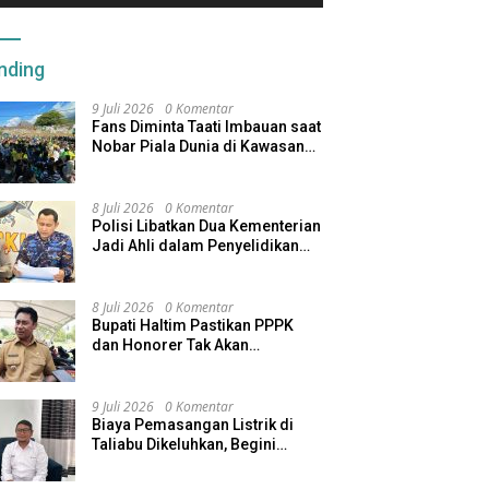
nding
9 Juli 2026
0 Komentar
Fans Diminta Taati Imbauan saat
Nobar Piala Dunia di Kawasan
Benteng Oranje
8 Juli 2026
0 Komentar
Polisi Libatkan Dua Kementerian
Jadi Ahli dalam Penyelidikan
Kapal Pengangkut Ore Nikel
Tenggelam di Halteng
8 Juli 2026
0 Komentar
Bupati Haltim Pastikan PPPK
dan Honorer Tak Akan
Dirumahkan, Pemda Siapkan
Skema Alternatif
9 Juli 2026
0 Komentar
Biaya Pemasangan Listrik di
Taliabu Dikeluhkan, Begini
Respons PLN