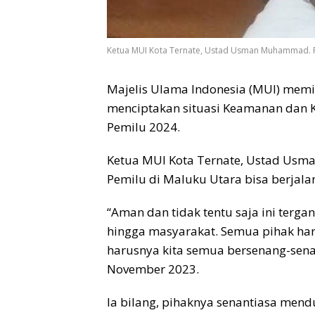
Ketua MUI Kota Ternate, Ustad Usman Muhammad. F
Majelis Ulama Indonesia (MUI) memi
menciptakan situasi Keamanan dan K
Pemilu 2024.
Ketua MUI Kota Ternate, Ustad Us
Pemilu di Maluku Utara bisa berjal
“Aman dan tidak tentu saja ini terga
hingga masyarakat. Semua pihak haru
harusnya kita semua bersenang-sen
November 2023.
Ia bilang, pihaknya senantiasa me