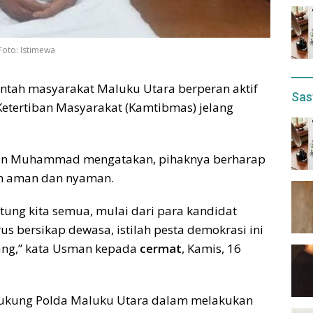
oto: Istimewa
ntah masyarakat Maluku Utara berperan aktif
Sas
etertiban Masyarakat (Kamtibmas) jelang
man Muhammad mengatakan, pihaknya berharap
an aman dan nyaman.
ntung kita semua, mulai dari para kandidat
s bersikap dewasa, istilah pesta demokrasi ini
ang,” kata Usman kepada
cermat
, Kamis, 16
ndukung Polda Maluku Utara dalam melakukan