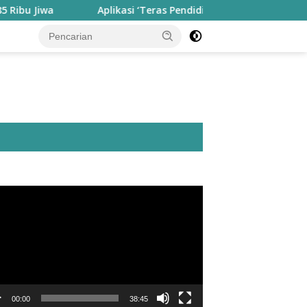
wa
Aplikasi ‘Teras Pendidikan’ Disiapkan untuk Pantau K
utar
o
00:00
38:45