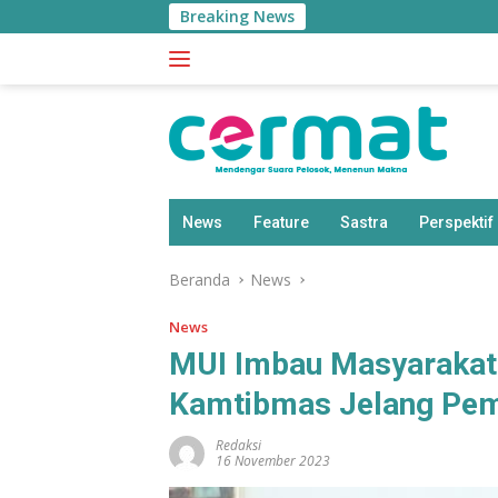
Langsung
Breaking News
BPS:
ke
konten
News
Feature
Sastra
Perspektif
Beranda
News
News
MUI Imbau Masyarakat
Kamtibmas Jelang Pem
Redaksi
16 November 2023