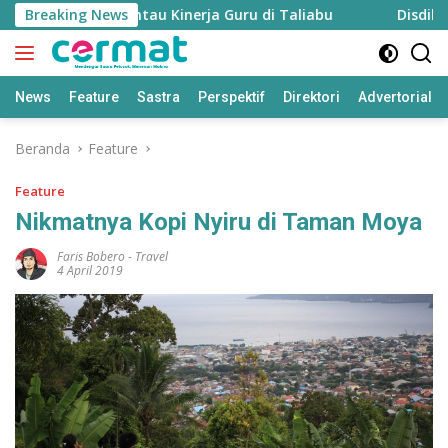
Langsung
n untuk Pantau Kinerja Guru di Taliabu
Breaking News
Disdik Taliabu 
ke
konten
News
Feature
Sastra
Perspektif
Direktori
Advertorial
Beranda
Feature
Feature
Nikmatnya Kopi Nyiru di Taman Moya
Faris Bobero
-
Travel
4 April 2019