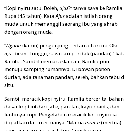
“Kopi nyiru satu. Boleh,
ajus
?” tanya saya ke Ramlia
Rupa (45 tahun). Kata
Ajus
adalah istilah orang
muda untuk memanggil seorang ibu yang akrab
dengan orang muda.
“
Ngana
(kamu) pengunjung pertama hari ini. Oke,
ajus
bikin. Tunggu, saya cari pondak (pandan),” kata
Ramlia. Sambil memanaskan air, Ramlia pun
menuju samping rumahnya. Di bawah pohon
durian, ada tanaman pandan, sereh, bahkan tebu di
situ.
Sambil meracik kopi nyiru, Ramlia bercerita, bahan
dasar kopi ini dari jahe, pandan, kayu manis, dan
tentunya kopi. Pengetahun meracik kopi nyiru ia
dapatkan dari mertuanya. “Mama
mantu
(mertua)
yang ajarkan saya racik kopi,” ungkapnya.