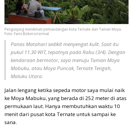
Pengunjung menikmati pemandangan Kota Ternate dari Taman Moya.
Foto: Faris Bobero/cermat
Panas Matahari sedikit menyengat kulit. Saat itu
pukul 11.30 WIT, tepatnya pada Rabu (3/4). Dengan
kendaraan bermotor, saya menuju Taman Moya
Mabuku, atau Moya Puncak, Ternate Tengah,
Maluku Utara.
Jalan lengang ketika sepeda motor saya mulai naik
ke Moya Mabuku, yang berada di 252 meter di atas
permukaan laut. Hanya membutuhkan waktu 10
menit dari pusat kota Ternate untuk sampai ke
sana.