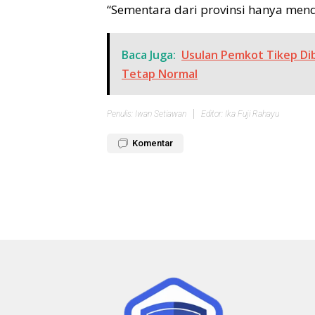
“Sementara dari provinsi hanya mend
Baca Juga:
Usulan Pemkot Tikep Di
Tetap Normal
Penulis: Iwan Setiawan
Editor: Ika Fuji Rahayu
Komentar