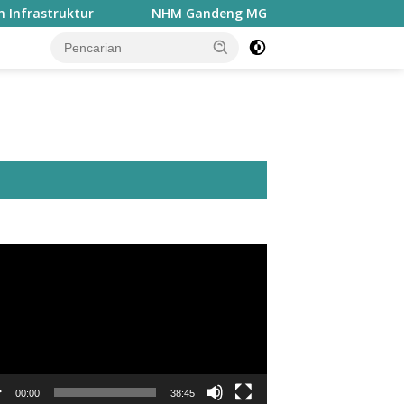
r
NHM Gandeng MGEI-SC UNG Bahas Peran Geokimia da
utar
o
00:00
38:45