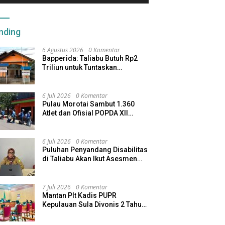
nding
6 Agustus 2026
0 Komentar
Bapperida: Taliabu Butuh Rp2
Triliun untuk Tuntaskan
Infrastruktur
6 Juli 2026
0 Komentar
Pulau Morotai Sambut 1.360
Atlet dan Ofisial POPDA XII
Maluku Utara
6 Juli 2026
0 Komentar
Puluhan Penyandang Disabilitas
di Taliabu Akan Ikut Asesmen
dari Kemensos
7 Juli 2026
0 Komentar
Mantan Plt Kadis PUPR
Kepulauan Sula Divonis 2 Tahun
Penjara, Direktur CV SBU
Dihukum 4 Tahun