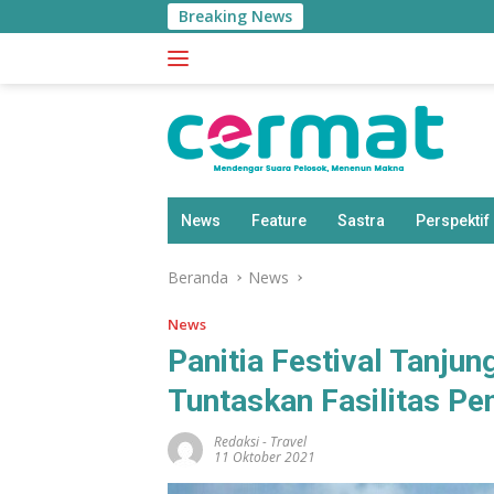
Langsung
Breaking News
Bapp
ke
konten
News
Feature
Sastra
Perspektif
Beranda
News
News
Panitia Festival Tanju
Tuntaskan Fasilitas P
Redaksi
-
Travel
11 Oktober 2021