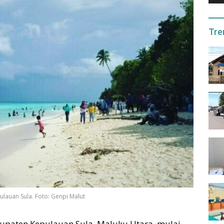
Tre
ulauan Sula. Foto: Genpi Malut
bupaten Kepulauan Sula, Maluku Utara, mulai