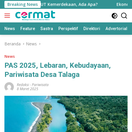
Langsung
rotai Jelang HUT Kemerdekaan, Ada Apa?
Breaking News
Ekonomi Maluku
ke
konten
News
Feature
Sastra
Perspektif
Direktori
Advertorial
Beranda
News
News
PAS 2025, Lebaran, Kebudayaan,
Pariwisata Desa Talaga
Redaksi
-
Pariwisata
8 Maret 2025