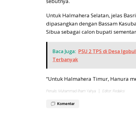
sebutnya.
Untuk Halmahera Selatan, jelas Bas
dipasangkan dengan Bassam Kasuba
Sibua sebagai calon bupati sementar
Baca Juga:
PSU 2 TPS di Desa Igobu
Terbanyak
“Untuk Halmahera Timur, Hanura 
Penulis: Muhammad Ilham Yahya
Editor: Redaksi
Komentar