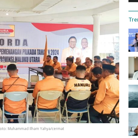
Tre
 Foto: Muhammad Ilham Yahya/cermat