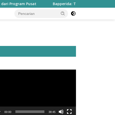
ram Pusat
Bapperida: Taliabu Butuh Rp2 Triliun untuk 
utar
o
00:00
38:45