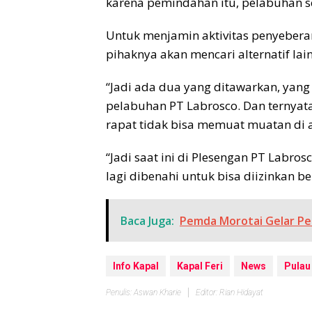
karena pemindahan itu, pelabuhan s
Untuk menjamin aktivitas penyebera
pihaknya akan mencari alternatif lai
“Jadi ada dua yang ditawarkan, yang
pelabuhan PT Labrosco. Dan ternyata
rapat tidak bisa memuat muatan di at
“Jadi saat ini di Plesengan PT Labrosc
lagi dibenahi untuk bisa diizinkan b
Baca Juga:
Pemda Morotai Gelar Pe
Info Kapal
Kapal Feri
News
Pulau
Penulis: Aswan Kharie
Editor: Rian Hidayat