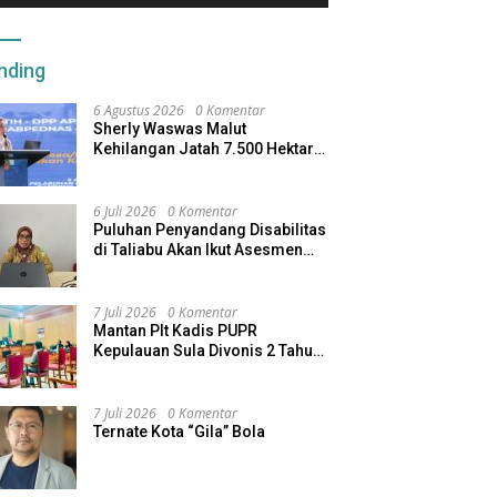
nding
6 Agustus 2026
0 Komentar
Sherly Waswas Malut
Kehilangan Jatah 7.500 Hektare
Sawah dari Program Pusat
6 Juli 2026
0 Komentar
Puluhan Penyandang Disabilitas
di Taliabu Akan Ikut Asesmen
dari Kemensos
7 Juli 2026
0 Komentar
Mantan Plt Kadis PUPR
Kepulauan Sula Divonis 2 Tahun
Penjara, Direktur CV SBU
Dihukum 4 Tahun
7 Juli 2026
0 Komentar
Ternate Kota “Gila” Bola