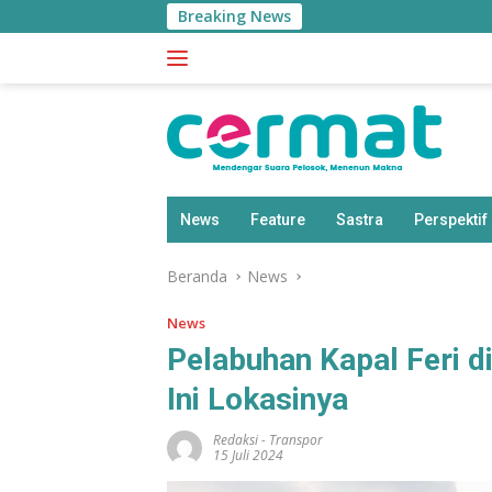
Langsung
Breaking News
ke
konten
News
Feature
Sastra
Perspektif
Beranda
News
News
Pelabuhan Kapal Feri d
Ini Lokasinya
Redaksi
-
Transpor
15 Juli 2024