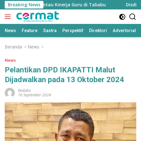
Langsung
iapkan untuk Pantau Kinerja Guru di Taliabu
Breaking News
Disdik Tali
ke
konten
News
Feature
Sastra
Perspektif
Direktori
Advertorial
Beranda
News
News
Pelantikan DPD IKAPATTI Malut
Dijadwalkan pada 13 Oktober 2024
Redaksi
16 September 2024