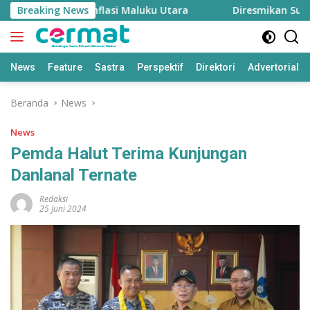
Langsung
n, Menjaga Inflasi Maluku Utara
Breaking News
Diresmikan Sultan T
ke
konten
News
Feature
Sastra
Perspektif
Direktori
Advertorial
Beranda
News
News
Pemda Halut Terima Kunjungan
Danlanal Ternate
Redaksi
25 Juni 2024