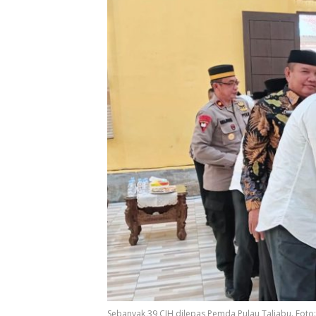
Sebanyak 39 CJH dilepas Pemda Pulau Taliabu. Foto