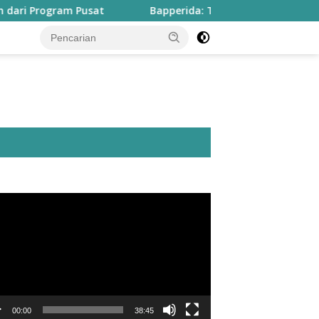
ogram Pusat
Bapperida: Taliabu Butuh Rp2 Triliun untu
utar
o
00:00
38:45