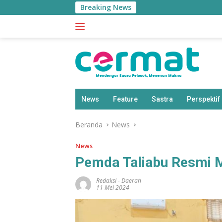
Langsung
Breaking News
Sherl
ke
konten
News
Feature
Sastra
Perspektif
Beranda
News
News
Pemda Taliabu Resmi M
Redaksi
-
Daerah
11 Mei 2024