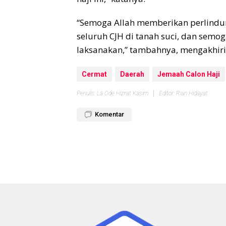
“Semoga Allah memberikan perlindu
seluruh CJH di tanah suci, dan semoga
laksanakan,” tambahnya, mengakhiri
Cermat
Daerah
Jemaah Calon Haji
Penulis: La Ode Hizrat Kasim
Editor: Rian Hidayat
Komentar