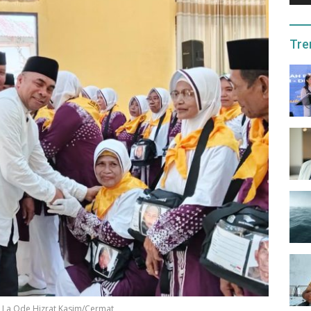
Tre
: La Ode Hizrat Kasim/Cermat