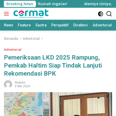
Langsung
ernate sebagai ‘Rumah Ingatan’
Breaking News
Alemiye Umiye, Seiya
ke
konten
News
Feature
Sastra
Perspektif
Direktori
Advertorial
Beranda
Advetorial
Advetorial
Pemeriksaan LKD 2025 Rampung,
Pemkab Haltim Siap Tindak Lanjuti
Rekomendasi BPK
Redaksi
9 Mei 2026