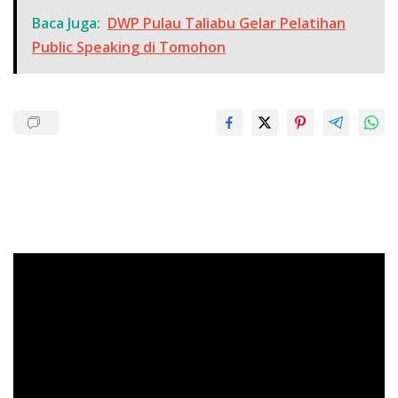
Baca Juga:
DWP Pulau Taliabu Gelar Pelatihan
Public Speaking di Tomohon
Pemutar
Video