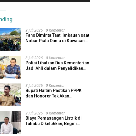
nding
9 Juli 2026
0 Komentar
Fans Diminta Taati Imbauan saat
Nobar Piala Dunia di Kawasan
Benteng Oranje
8 Juli 2026
0 Komentar
Polisi Libatkan Dua Kementerian
Jadi Ahli dalam Penyelidikan
Kapal Pengangkut Ore Nikel
Tenggelam di Halteng
8 Juli 2026
0 Komentar
Bupati Haltim Pastikan PPPK
dan Honorer Tak Akan
Dirumahkan, Pemda Siapkan
Skema Alternatif
9 Juli 2026
0 Komentar
Biaya Pemasangan Listrik di
Taliabu Dikeluhkan, Begini
Respons PLN