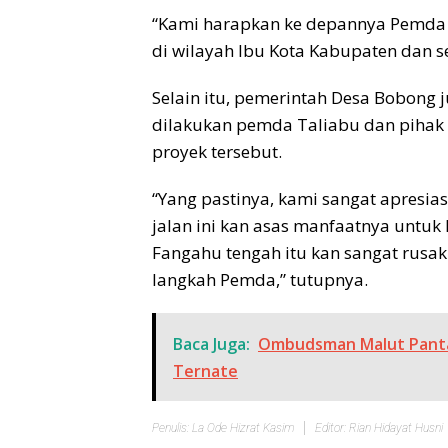
“Kami harapkan ke depannya Pemda T
di wilayah Ibu Kota Kabupaten dan 
Selain itu, pemerintah Desa Bobon
dilakukan pemda Taliabu dan pihak 
proyek tersebut.
“Yang pastinya, kami sangat apresias
jalan ini kan asas manfaatnya untuk 
Fangahu tengah itu kan sangat rusak.
langkah Pemda,” tutupnya.
Baca Juga:
Ombudsman Malut Panta
Ternate
Penulis: La Ode Hizrat Kasim
Editor: Rian Hidayat Husni