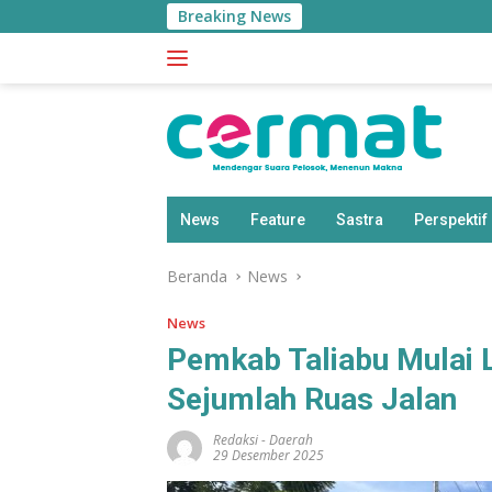
Langsung
Breaking News
ke
konten
News
Feature
Sastra
Perspektif
Beranda
News
News
Pemkab Taliabu Mulai 
Sejumlah Ruas Jalan
Redaksi
-
Daerah
29 Desember 2025