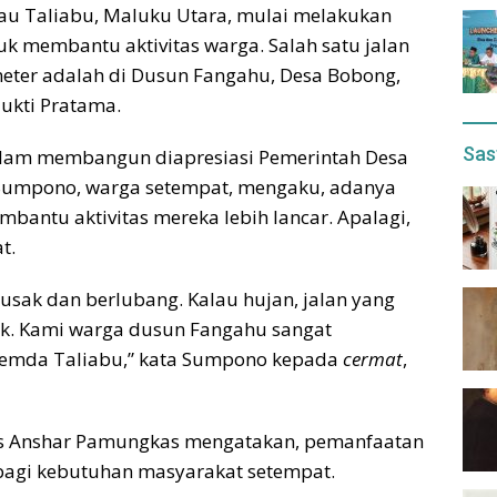
au Taliabu, Maluku Utara, mulai melakukan
uk membantu aktivitas warga. Salah satu jalan
meter adalah di Dusun Fangahu, Desa Bobong,
ukti Pratama.
Sas
dalam membangun diapresiasi Pemerintah Desa
Sumpono, warga setempat, mengaku, adanya
mbantu aktivitas mereka lebih lancar. Apalagi,
t.
rusak dan berlubang. Kalau hujan, jalan yang
cek. Kami warga dusun Fangahu sangat
 Pemda Taliabu,” kata Sumpono kepada
cermat
,
as Anshar Pamungkas mengatakan, pemanfaatan
 bagi kebutuhan masyarakat setempat.