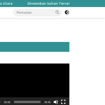
Diresmikan Sultan Ternate, Masjid Nurul Fasyah Takom
utar
o
00:00
38:45