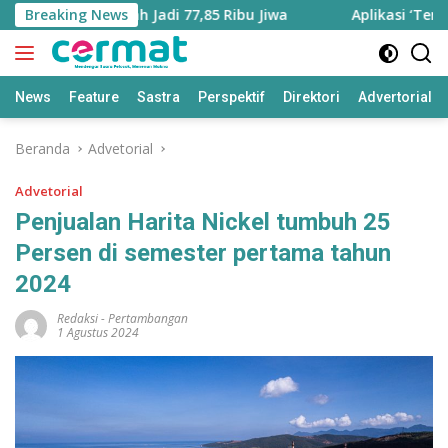
Langsung
tara Bertambah Jadi 77,85 Ribu Jiwa
Breaking News
Aplikasi ‘Teras P
ke
konten
News
Feature
Sastra
Perspektif
Direktori
Advertorial
Beranda
Advetorial
Advetorial
Penjualan Harita Nickel tumbuh 25
Persen di semester pertama tahun
2024
Redaksi
-
Pertambangan
1 Agustus 2024