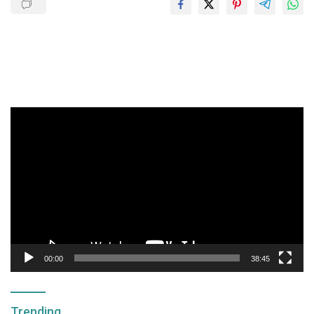
Pemutar
Video
00:00
38:45
Trending