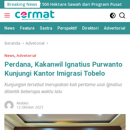
Langsung
langan Jatah 7.500 Hektare Sawah dari Program Pusat
Breaking News
ke
konten
News
Feature
Sastra
Perspektif
Direktori
Advertorial
Beranda
Advetorial
News
,
Advetorial
Perdana, Kakanwil Ignatius Purwanto
Kunjungi Kantor Imigrasi Tobelo
Kunjungan tersebut merupakan kali pertama usai Ignatius
dilantik beberapa waktu lalu
Redaksi
12 Oktober 2023