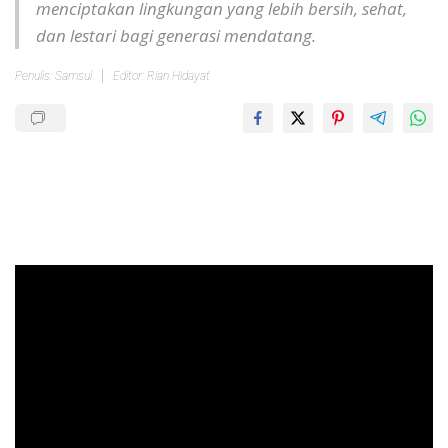
menciptakan lingkungan yang lebih bersih, sehat,
dan lestari bagi generasi mendatang.
Penulis: Samsul
Editor: Rian Hidayat
Pemutar
Video