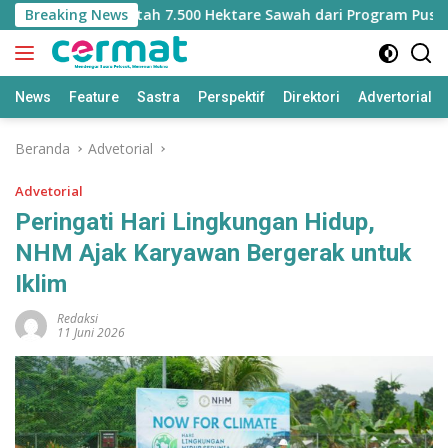
Langsung
Kehilangan Jatah 7.500 Hektare Sawah dari Program Pusat
Breaking News
ke
konten
News
Feature
Sastra
Perspektif
Direktori
Advertorial
Beranda
Advetorial
Advetorial
Peringati Hari Lingkungan Hidup,
NHM Ajak Karyawan Bergerak untuk
Iklim
Redaksi
11 Juni 2026