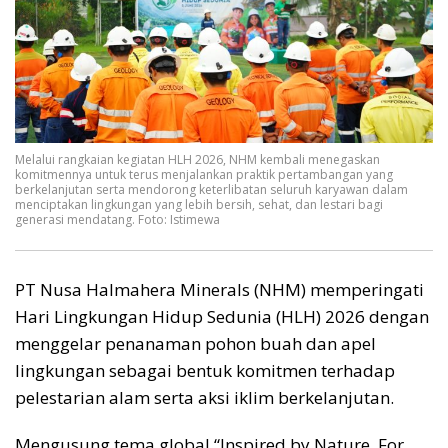
Melalui rangkaian kegiatan HLH 2026, NHM kembali menegaskan
komitmennya untuk terus menjalankan praktik pertambangan yang
berkelanjutan serta mendorong keterlibatan seluruh karyawan dalam
menciptakan lingkungan yang lebih bersih, sehat, dan lestari bagi
generasi mendatang. Foto: Istimewa
PT Nusa Halmahera Minerals (NHM) memperingati
Hari Lingkungan Hidup Sedunia (HLH) 2026 dengan
menggelar penanaman pohon buah dan apel
lingkungan sebagai bentuk komitmen terhadap
pelestarian alam serta aksi iklim berkelanjutan.
Mengusung tema global “Inspired by Nature. For