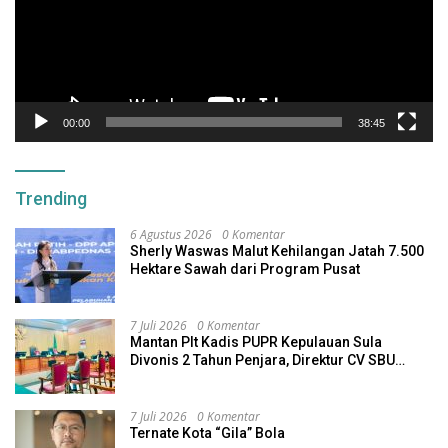
00:00
38:45
Trending
6 Agustus 2026
0 Komentar
Sherly Waswas Malut Kehilangan Jatah 7.500
Hektare Sawah dari Program Pusat
7 Juli 2026
0 Komentar
Mantan Plt Kadis PUPR Kepulauan Sula
Divonis 2 Tahun Penjara, Direktur CV SBU
Dihukum 4 Tahun
7 Juli 2026
0 Komentar
Ternate Kota “Gila” Bola