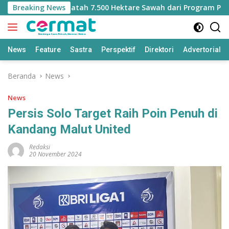
Langsung
ut Kehilangan Jatah 7.500 Hektare Sawah dari Program Pusat
Breaking News
ke
konten
News
Feature
Sastra
Perspektif
Direktori
Advertorial
Beranda
News
News
Persis Solo Target Raih Poin Penuh di
Kandang Malut United
Redaksi
20 November 2024