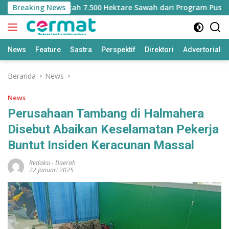
Langsung
Kehilangan Jatah 7.500 Hektare Sawah dari Program Pusat
Breaking News
ke
konten
News
Feature
Sastra
Perspektif
Direktori
Advertorial
Beranda
News
News
Perusahaan Tambang di Halmahera
Disebut Abaikan Keselamatan Pekerja
Buntut Insiden Keracunan Massal
Redaksi
-
Daerah
22 Januari 2025