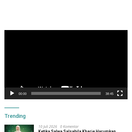
Pemutar
Video
00:00
38:45
Trending
10 Juli 2026
0 Komentar
Ketika Salwa Salsabila Kharie Harumkan