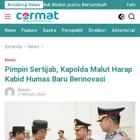
Langsung
 Tinggi, Penduduk Miskin Justru Bertambah
Breaking News
Fahreza O
ke
konten
News
Feature
Sastra
Perspektif
Direktori
Advertorial
Beranda
News
News
Pimpin Sertijab, Kapolda Malut Harap
Kabid Humas Baru Berinovasi
Redaksi
2 Februari 2024