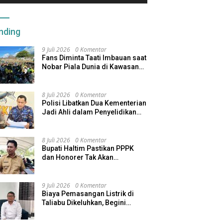
nding
9 Juli 2026
0 Komentar
Fans Diminta Taati Imbauan saat
Nobar Piala Dunia di Kawasan
Benteng Oranje
8 Juli 2026
0 Komentar
Polisi Libatkan Dua Kementerian
Jadi Ahli dalam Penyelidikan
Kapal Pengangkut Ore Nikel
Tenggelam di Halteng
8 Juli 2026
0 Komentar
Bupati Haltim Pastikan PPPK
dan Honorer Tak Akan
Dirumahkan, Pemda Siapkan
Skema Alternatif
9 Juli 2026
0 Komentar
Biaya Pemasangan Listrik di
Taliabu Dikeluhkan, Begini
Respons PLN