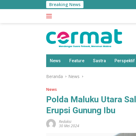
Langsung
Breaking News
ke
konten
News
Feature
Sastra
Perspektif
Beranda
News
News
Polda Maluku Utara Sa
Erupsi Gunung Ibu
Redaksi
30 Mei 2024