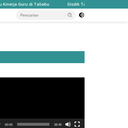
Guru di Taliabu
Disdik Taliabu Gagas Hari Belajar Gur
utar
o
00:00
38:45