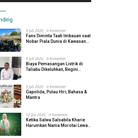
nding
9 Juli 2026
0 Komentar
Fans Diminta Taati Imbauan saat
Nobar Piala Dunia di Kawasan
Benteng Oranje
9 Juli 2026
0 Komentar
Biaya Pemasangan Listrik di
Taliabu Dikeluhkan, Begini
Respons PLN
9 Juli 2026
0 Komentar
Gapolida; Pulau Hiri, Bahasa &
Mantra
10 Juli 2026
0 Komentar
Ketika Salwa Salsabila Kharie
Harumkan Nama Morotai Lewat
Duta Ekobudaya Indonesia