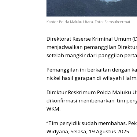
Kantor Polda Maluku Utara. Foto: Samsul/cermat
Direktorat Reserse Kriminal Umum (
menjadwalkan pemanggilan Direktur 
setelah mangkir dari panggilan pert
Pemanggilan ini berkaitan dengan ka
nickel hasil garapan di wilayah Hal
Direktur Reskrimum Polda Maluku Uta
dikonfirmasi membenarkan, tim pen
WKM.
“Tim penyidik sudah membahas. Pekan
Widyana, Selasa, 19 Agustus 2025.