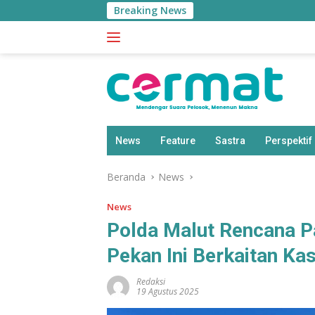
Langsung
Breaking News
BP
ke
konten
News
Feature
Sastra
Perspektif
Beranda
News
News
Polda Malut Rencana P
Pekan Ini Berkaitan Ka
Redaksi
19 Agustus 2025