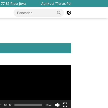
Jiwa
Aplikasi ‘Teras Pendidikan’ Disiapkan untuk Pantau
utar
o
00:00
38:45