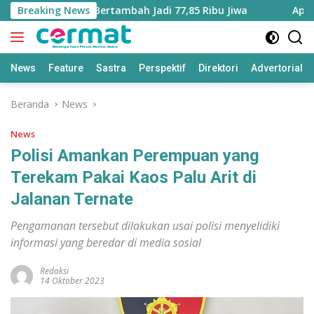
Langsung
 Maluku Utara Bertambah Jadi 77,85 Ribu Jiwa
Breaking News
Aplikasi 
ke
konten
News
Feature
Sastra
Perspektif
Direktori
Advertorial
Beranda
News
News
Polisi Amankan Perempuan yang
Terekam Pakai Kaos Palu Arit di
Jalanan Ternate
Pengamanan tersebut dilakukan usai polisi menyelidiki
informasi yang beredar di media sosial
Redaksi
14 Oktober 2023