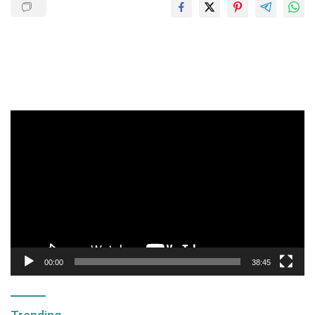
Pemutar
Video
00:00
38:45