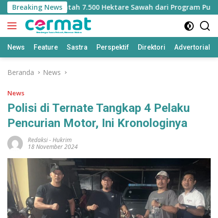
Langsung
t Kehilangan Jatah 7.500 Hektare Sawah dari Program Pusat
Breaking News
ke
konten
News
Feature
Sastra
Perspektif
Direktori
Advertorial
Beranda
News
News
Polisi di Ternate Tangkap 4 Pelaku
Pencurian Motor, Ini Kronologinya
Redaksi
-
Hukrim
18 November 2024