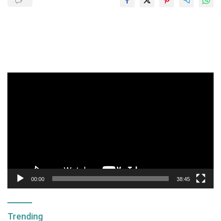
Pemutar
Video
00:00
38:45
Trending