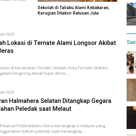
Sekolah di Taliabu Alami Kebakaran,
Kerugian Ditaksir Ratusan Juta
Juni 2025
Sas
ah Lokasi di Ternate Alami Longsor Akibat
Deras
okasi di Kecamatan Ternate Selatan, Kota Ternate, Maluku
galami longsong akinat hujan deras…
Juni 2025
yan Halmahera Selatan Ditangkap Gegara
Bahan Peledak saat Melaut
t Polairud Polda Maluku Utara menangkap 6 nelayan yang
enggunakan bahan peledak saat menangkap…