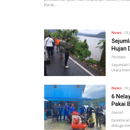
Barat,…
News
19 
Sejuml
Hujan 
Peristiwa
Sejumlah l
Utara men
News
16 
6 Nela
Pakai 
Daerah
Direktora
diduga m