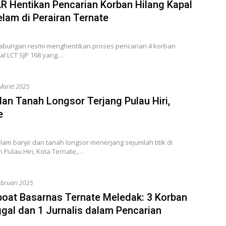
R Hentikan Pencarian Korban Hilang Kapal
lam di Perairan Ternate
abungan resmi menghentikan proses pencarian 4 korban
al LCT SJP 168 yang…
Maret 2025
dan Tanah Longsor Terjang Pulau Hiri,
e
am banjir dan tanah longsor menerjang sejumlah titik di
Pulau Hiri, Kota Ternate,…
ebruari 2025
oat Basarnas Ternate Meledak: 3 Korban
gal dan 1 Jurnalis dalam Pencarian