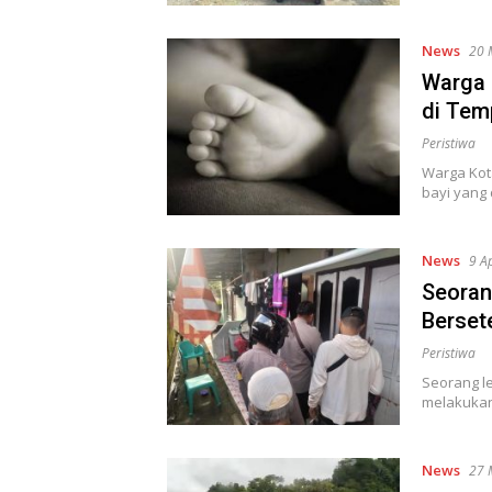
News
20 
Warga 
di Tem
Peristiwa
Warga Kot
bayi yang 
News
9 A
Seorang
Berset
Peristiwa
Seorang lel
melakukan
News
27 