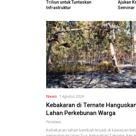
atah 7.500 Hektare
Triliun untuk Tuntaskan
Ajukan Kr
Program Pusat
Infrastruktur
Seminar 
News
1 Agustus 2026
Kebakaran di Ternate Hanguskan
Lahan Perkebunan Warga
Peristiwa
Kebakaran lahan kembali terjadi di kawasan be
permukiman Jalan Tua, Kelurahan Takome, Kec