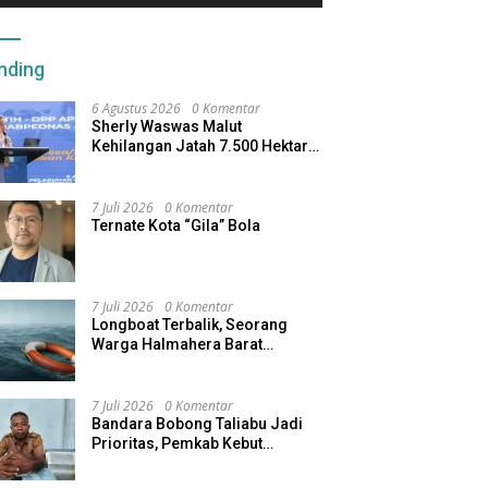
u Utara Hilirisasi
Pengembalian Kewenangan
Se
kanan-Perkebunan
Kelautan ke Pemkab
P
nding
6 Agustus 2026
0 Komentar
Sherly Waswas Malut
Kehilangan Jatah 7.500 Hektare
Sawah dari Program Pusat
7 Juli 2026
0 Komentar
Ternate Kota “Gila” Bola
7 Juli 2026
0 Komentar
Longboat Terbalik, Seorang
Warga Halmahera Barat
Dilaporkan Hilang
7 Juli 2026
0 Komentar
Bandara Bobong Taliabu Jadi
Prioritas, Pemkab Kebut
Pembebasan Lahan