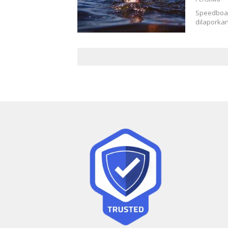
Speedboat 
dilaporkan