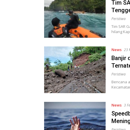
Tim SA
Tengge
Peristiwa
Tim SAR G
hilang Kap
News
23 
Banjir 
Ternat
Peristiwa
Bencana al
Kecamatan 
News
3 F
Speedb
Mening
Peristiwa