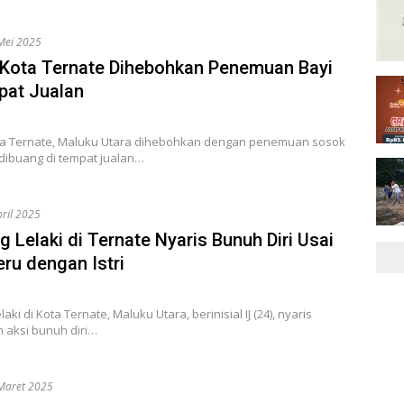
Mei 2025
Kota Ternate Dihebohkan Penemuan Bayi
pat Jualan
a Ternate, Maluku Utara dihebohkan dengan penemuan sosok
dibuang di tempat jualan…
pril 2025
 Lelaki di Ternate Nyaris Bunuh Diri Usai
eru dengan Istri
aki di Kota Ternate, Maluku Utara, berinisial IJ (24), nyaris
 aksi bunuh diri…
Maret 2025