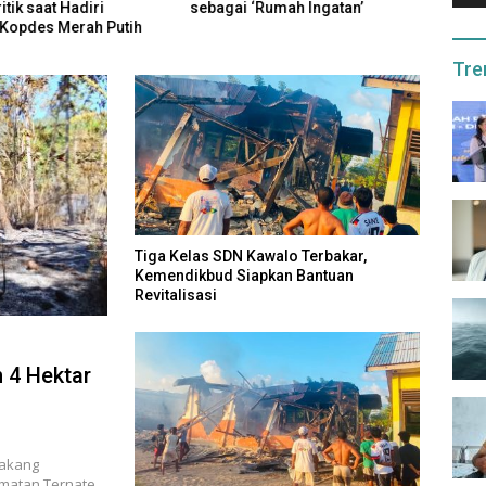
itik saat Hadiri
sebagai ‘Rumah Ingatan’
Maluk
Kopdes Merah Putih
Peri
Tre
Tiga Kelas SDN Kawalo Terbakar,
Kemendikbud Siapkan Bantuan
Revitalisasi
 4 Hektar
lakang
amatan Ternate