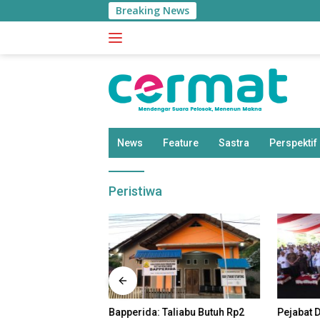
Langsung
Breaking News
ke
konten
News
Feature
Sastra
Perspektif
Peristiwa
as Malut
Bapperida: Taliabu Butuh Rp2
Pejabat 