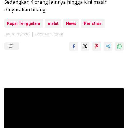
Sedangkan 4 orang lainnya hingga kini masih
dinyatakan hilang.
Kapal Tenggelam
malut
News
Peristiwa
Penulis: Raymond
Editor: Rian Hidayat
Pemutar
Video