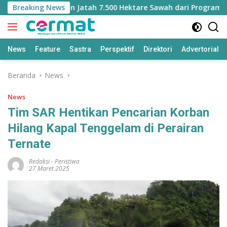
Langsung
alut Kehilangan Jatah 7.500 Hektare Sawah dari Program Pusat
Breaking News
ke
konten
News
Feature
Sastra
Perspektif
Direktori
Advertorial
Beranda
News
News
Tim SAR Hentikan Pencarian Korban
Hilang Kapal Tenggelam di Perairan
Ternate
Redaksi
-
Peristiwa
27 Maret 2025