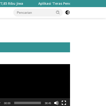
Aplikasi ‘Teras Pendidikan’ Disiapkan untuk Pantau Kine
utar
o
00:00
38:45