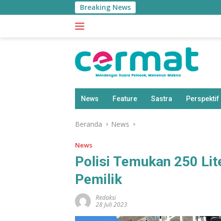
Langsung
Breaking News
BPS: Pe
ke
konten
News
Feature
Sastra
Perspektif
Beranda
News
News
Polisi Temukan 250 Lit
Pemilik
Redaksi
28 Juli 2023