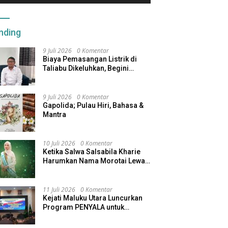
nding
9 Juli 2026
0 Komentar
Biaya Pemasangan Listrik di
Taliabu Dikeluhkan, Begini
Respons PLN
9 Juli 2026
0 Komentar
Gapolida; Pulau Hiri, Bahasa &
Mantra
10 Juli 2026
0 Komentar
Ketika Salwa Salsabila Kharie
Harumkan Nama Morotai Lewat
Duta Ekobudaya Indonesia
11 Juli 2026
0 Komentar
Kejati Maluku Utara Luncurkan
Program PENYALA untuk
Tingkatkan Kinerja Jaksa