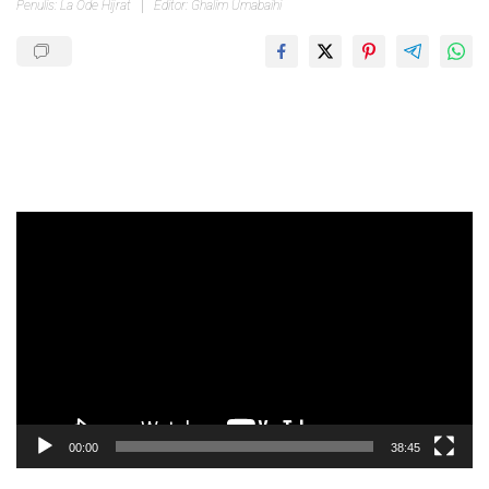
Penulis: La Ode Hijrat
Editor: Ghalim Umabaihi
Pemutar
Video
00:00
38:45