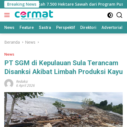
Langsung
Kehilangan Jatah 7.500 Hektare Sawah dari Program Pusat
Breaking News
ke
konten
News
Feature
Sastra
Perspektif
Direktori
Advertorial
Beranda
News
News
PT SGM di Kepulauan Sula Terancam
Disanksi Akibat Limbah Produksi Kayu
Redaksi
6 April 2026