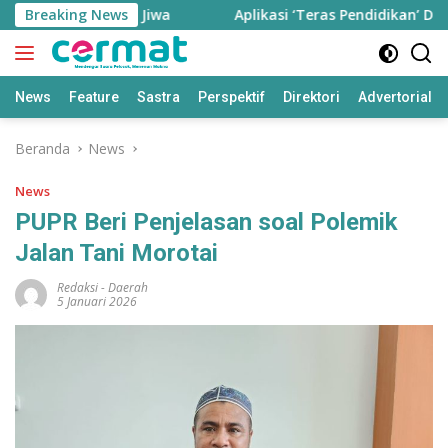
Langsung
adi 77,85 Ribu Jiwa
Breaking News
Aplikasi ‘Teras Pendidikan’ Disiapk
ke
konten
News
Feature
Sastra
Perspektif
Direktori
Advertorial
Beranda
News
News
PUPR Beri Penjelasan soal Polemik
Jalan Tani Morotai
Redaksi
-
Daerah
5 Januari 2026