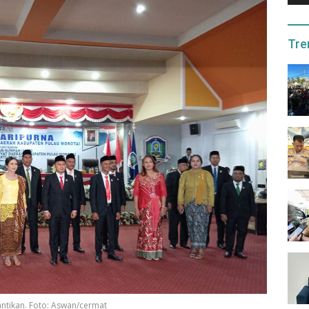
Tre
ntikan. Foto: Aswan/cermat