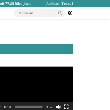
ibu Jiwa
Aplikasi ‘Teras Pendidikan’ Disiapkan untuk Pa
utar
o
00:00
38:45