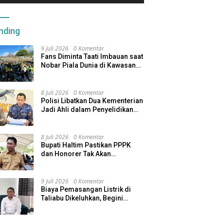
nding
9 Juli 2026
0 Komentar
Fans Diminta Taati Imbauan saat
Nobar Piala Dunia di Kawasan
Benteng Oranje
8 Juli 2026
0 Komentar
Polisi Libatkan Dua Kementerian
Jadi Ahli dalam Penyelidikan
Kapal Pengangkut Ore Nikel
Tenggelam di Halteng
8 Juli 2026
0 Komentar
Bupati Haltim Pastikan PPPK
dan Honorer Tak Akan
Dirumahkan, Pemda Siapkan
Skema Alternatif
9 Juli 2026
0 Komentar
Biaya Pemasangan Listrik di
Taliabu Dikeluhkan, Begini
Respons PLN