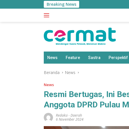
Langsung
Breaking News
ke
konten
News
Feature
Sastra
Perspektif
Beranda
News
News
Resmi Bertugas, Ini Be
Anggota DPRD Pulau M
Redaksi
-
Daerah
6 November 2024