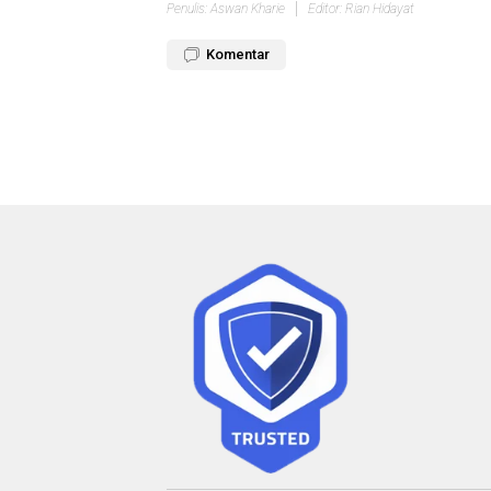
Penulis: Aswan Kharie
Editor: Rian Hidayat
Komentar