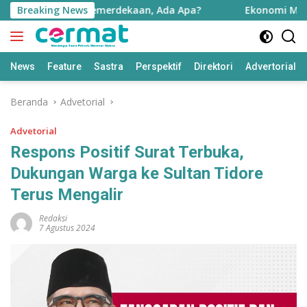
Langsung
ai Jelang HUT Kemerdekaan, Ada Apa?
Breaking News
Ekonomi Maluku U
ke
konten
News
Feature
Sastra
Perspektif
Direktori
Advertorial
Beranda
Advetorial
Advetorial
Respons Positif Surat Terbuka,
Dukungan Warga ke Sultan Tidore
Terus Mengalir
Redaksi
7 Agustus 2024