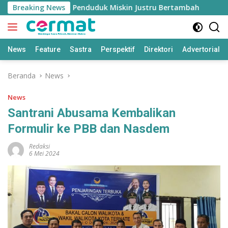
Langsung
umbuh Tinggi, Penduduk Miskin Justru Bertambah
Breaking News
Fah
ke
konten
News
Feature
Sastra
Perspektif
Direktori
Advertorial
Beranda
News
News
Santrani Abusama Kembalikan
Formulir ke PBB dan Nasdem
Redaksi
6 Mei 2024