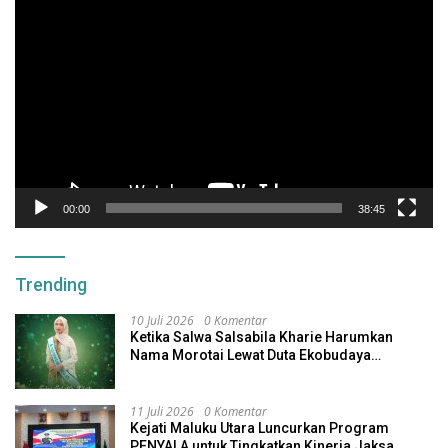
Pemutar
Video
00:00
38:45
Trending
10 Juli 2026
0 Komentar
Ketika Salwa Salsabila Kharie Harumkan
Nama Morotai Lewat Duta Ekobudaya
Indonesia
11 Juli 2026
0 Komentar
Kejati Maluku Utara Luncurkan Program
PENYALA untuk Tingkatkan Kinerja Jaksa