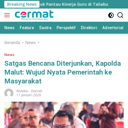
Langsung
n’ Disiapkan untuk Pantau Kinerja Guru di Taliabu
Breaking News
Disdi
ke
konten
News
Feature
Sastra
Perspektif
Direktori
Advertorial
Beranda
News
News
Satgas Bencana Diterjunkan, Kapolda
Malut: Wujud Nyata Pemerintah ke
Masyarakat
Redaksi
-
Daerah
11 Januari 2026