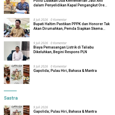
Polisi Libatkan Dua Kementerian Jadi Ahli
dalam Penyelidikan Kapal Pengangkut Ore
Nikel Tenggelam di Halteng
8 Juli 2026
0 Komentar
Bupati Haltim Pastikan PPPK dan Honorer Tak
Akan Dirumahkan, Pemda Siapkan Skema
Alternatif
9 Juli 2026
0 Komentar
Biaya Pemasangan Listrik di Taliabu
Dikeluhkan, Begini Respons PLN
9 Juli 2026
0 Komentar
Gapolida; Pulau Hiri, Bahasa & Mantra
Sastra
9 Juli 2026
Gapolida; Pulau Hiri, Bahasa & Mantra