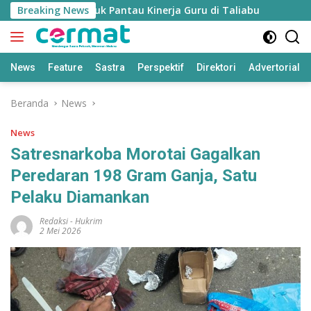
Langsung
’ Disiapkan untuk Pantau Kinerja Guru di Taliabu
Breaking News
Disdi
ke
konten
News
Feature
Sastra
Perspektif
Direktori
Advertorial
Beranda
News
News
Satresnarkoba Morotai Gagalkan
Peredaran 198 Gram Ganja, Satu
Pelaku Diamankan
Redaksi
-
Hukrim
2 Mei 2026