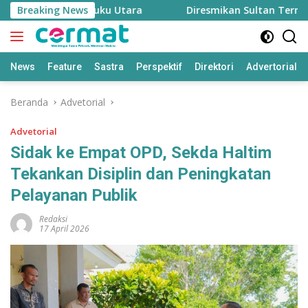
Langsung
aga Inflasi Maluku Utara
Breaking News
Diresmikan Sultan Ternate,
ke
konten
News
Feature
Sastra
Perspektif
Direktori
Advertorial
Beranda
Advetorial
Advetorial
Sidak ke Empat OPD, Sekda Haltim
Tekankan Disiplin dan Peningkatan
Pelayanan Publik
Redaksi
17 April 2026