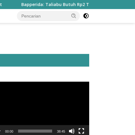
Bapperida: Taliabu Butuh Rp2 Triliun untuk Tuntaskan Infrastr
utar
o
00:00
38:45