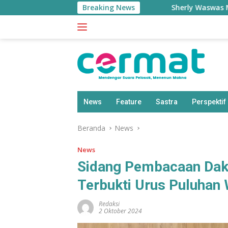
Langsung
Breaking News
Sherly Waswas Malut Kehi
ke
konten
News
Feature
Sastra
Perspektif
Beranda
News
News
Sidang Pembacaan Dak
Terbukti Urus Puluha
Redaksi
2 Oktober 2024