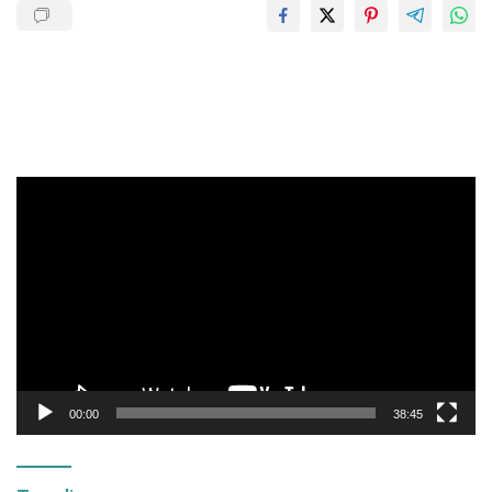
Pemutar
Video
00:00
38:45