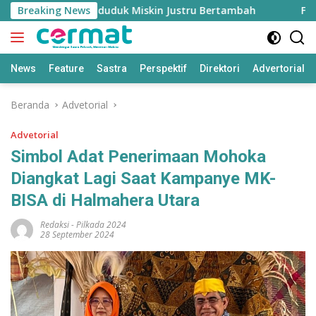
Langsung
h Tinggi, Penduduk Miskin Justru Bertambah
Breaking News
Fahreza
ke
konten
News
Feature
Sastra
Perspektif
Direktori
Advertorial
Beranda
Advetorial
Advetorial
Simbol Adat Penerimaan Mohoka
Diangkat Lagi Saat Kampanye MK-
BISA di Halmahera Utara
Redaksi
-
Pilkada 2024
28 September 2024