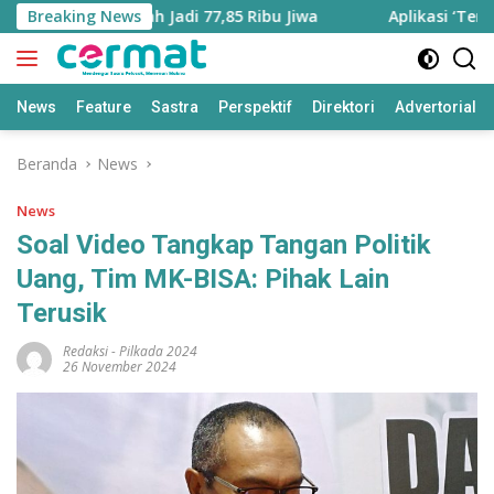
Langsung
tara Bertambah Jadi 77,85 Ribu Jiwa
Breaking News
Aplikasi ‘Teras Pe
ke
konten
News
Feature
Sastra
Perspektif
Direktori
Advertorial
Beranda
News
News
Soal Video Tangkap Tangan Politik
Uang, Tim MK-BISA: Pihak Lain
Terusik
Redaksi
-
Pilkada 2024
26 November 2024