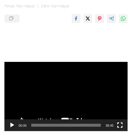
Penulis: Rian Hidayat
Editor: Rian Hidayat
Pemutar
Video
00:00
38:45