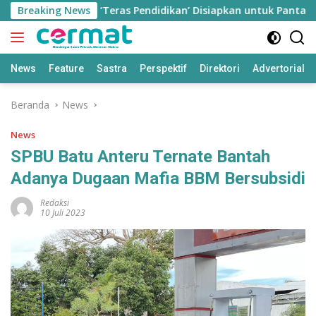
Langsung
Breaking News
Aplikasi ‘Teras Pendidikan’ Disiapkan untuk Pantau Kinerj
ke
konten
News
Feature
Sastra
Perspektif
Direktori
Advertorial
Beranda
News
News
SPBU Batu Anteru Ternate Bantah
Adanya Dugaan Mafia BBM Bersubsidi
Redaksi
10 Juli 2023