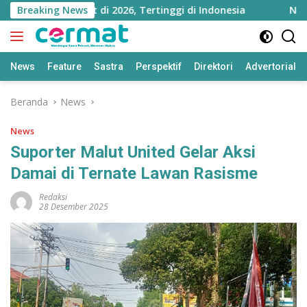
Langsung
tara Melejit di 2026, Tertinggi di Indonesia
Breaking News
Ningsi D
ke
konten
News
Feature
Sastra
Perspektif
Direktori
Advertorial
Beranda
News
News
Suporter Malut United Gelar Aksi
Damai di Ternate Lawan Rasisme
Redaksi
28 Desember 2025