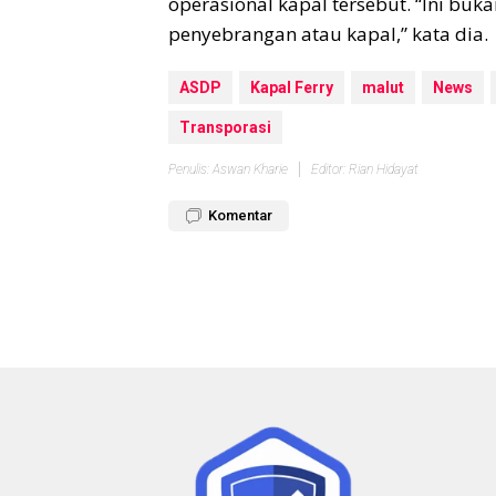
operasional kapal tersebut. “Ini bu
penyebrangan atau kapal,” kata dia.
ASDP
Kapal Ferry
malut
News
Transporasi
Penulis: Aswan Kharie
Editor: Rian Hidayat
Komentar