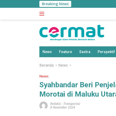
Langsung
Breaking News
ke
konten
News
Feature
Sastra
Perspektif
Beranda
News
News
Syahbandar Beri Penjel
Morotai di Maluku Uta
Redaksi
-
Transporasi
8 November 2024