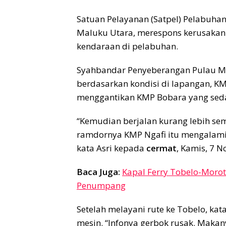
Satuan Pelayanan (Satpel) Pelabuha
Maluku Utara, merespons kerusaka
kendaraan di pelabuhan.
Syahbandar Penyeberangan Pulau Mor
berdasarkan kondisi di lapangan, K
menggantikan KMP Bobara yang seda
“Kemudian berjalan kurang lebih se
ramdornya KMP Ngafi itu mengalami 
kata Asri kepada
cermat
, Kamis, 7 
Baca Juga:
Kapal Ferry Tobelo-Morot
Penumpang
Setelah melayani rute ke Tobelo, k
mesin. “Infonya gerbok rusak. Makan