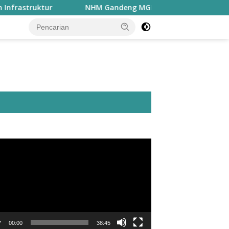
uktur
NHM Gandeng MGEI-SC UNG Bahas Peran Geokimi
utar
o
00:00
38:45