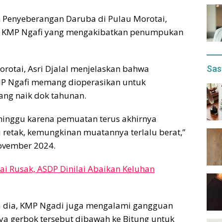
n Penyeberangan Daruba di Pulau Morotai,
n KMP Ngafi yang mengakibatkan penumpukan
otai, Asri Djalal menjelaskan bahwa
Sas
MP Ngafi memang dioperasikan untuk
ng naik dok tahunan.
minggu karena pemuatan terus akhirnya
retak, kemungkinan muatannya terlalu berat,”
November 2024.
ai Rusak, ASDP Dinilai Abaikan Keluhan
ata dia, KMP Ngadi juga mengalami gangguan
ya gerbok tersebut dibawah ke Bitung untuk