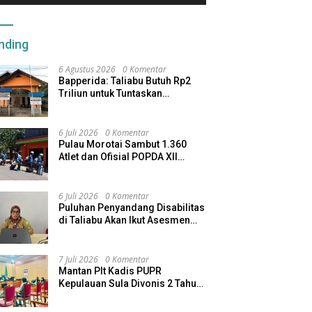
nding
6 Agustus 2026
0 Komentar
Bapperida: Taliabu Butuh Rp2
Triliun untuk Tuntaskan
Infrastruktur
6 Juli 2026
0 Komentar
Pulau Morotai Sambut 1.360
Atlet dan Ofisial POPDA XII
Maluku Utara
6 Juli 2026
0 Komentar
Puluhan Penyandang Disabilitas
di Taliabu Akan Ikut Asesmen
dari Kemensos
7 Juli 2026
0 Komentar
Mantan Plt Kadis PUPR
Kepulauan Sula Divonis 2 Tahun
Penjara, Direktur CV SBU
Dihukum 4 Tahun