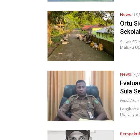
News
13 
Ortu S
Sekolah
Siswa SD N
Maluku Ut
News
7 J
Evalua
Sula S
Pendidikan
Langkah e
Utara, yan
Perspekti