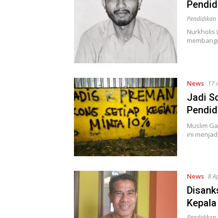
Pendid
Pendidikan
Nurkholis
membangun
News
17 
Jadi S
Pendid
Muslim Gan
ini menjad
News
8 A
Disank
Kepala
Pendidikan