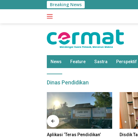
Langsung
Breaking News
ke
konten
News
Feature
Sastra
Perspektif
Dinas Pendidikan
uk Miskin di
Aplikasi ‘Teras Pendidikan’
Disdik T