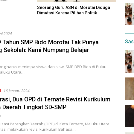
Seorang Guru ASN di Morotai Diduga
Dimutasi Karena Pilihan Politik
uni 2024
Sas
 9 Tahun SMP Bido Morotai Tak Punya
 Sekolah: Kami Numpang Belajar
ang harus menimpa siswa dan siswi SMP BPD Bido di Pulau
Maluku Utara….
l
16 Januari 2024
rasi, Dua OPD di Ternate Revisi Kurikulum
 Daerah Tingkat SD-SMP
n
isasi Perangkat Daerah (OPD) di Kota Ternate, Maluku Utara
rasi melakukan revisi kurikulum Bahasa…