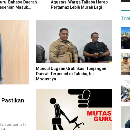
Agustus, Warga Taliabu Harap
Guru, Bahasa Daerah
Pasti
Pertamax Lebih Murah Lagi
esenian Masuk
Tetap
m
Tre
Muncul Dugaan Gratifikasi Tunjangan
Daerah Terpencil di Taliabu, Ini
Modusnya
u Pastikan
an terluar (3T)
tidak…