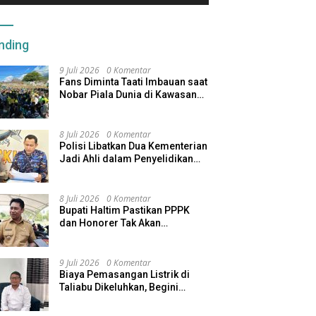
Menjaga Inflasi Maluku Utara
M
kan Program Afirmasi
K
 Berjalan
nding
9 Juli 2026
0 Komentar
Fans Diminta Taati Imbauan saat
Nobar Piala Dunia di Kawasan
Benteng Oranje
8 Juli 2026
0 Komentar
Polisi Libatkan Dua Kementerian
Jadi Ahli dalam Penyelidikan
Kapal Pengangkut Ore Nikel
Tenggelam di Halteng
8 Juli 2026
0 Komentar
Bupati Haltim Pastikan PPPK
dan Honorer Tak Akan
Dirumahkan, Pemda Siapkan
Skema Alternatif
9 Juli 2026
0 Komentar
Biaya Pemasangan Listrik di
Taliabu Dikeluhkan, Begini
Respons PLN