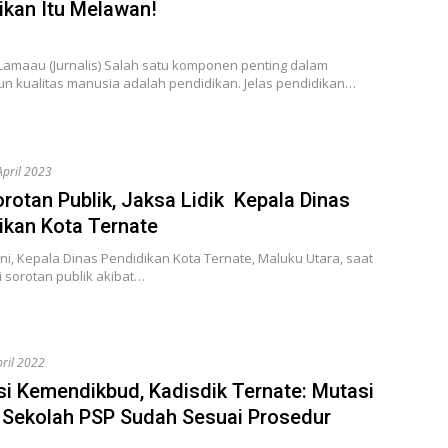
ikan Itu Melawan!
 Lamaau (Jurnalis) Salah satu komponen penting dalam
 kualitas manusia adalah pendidikan. Jelas pendidikan…
April 2023
orotan Publik, Jaksa Lidik Kepala Dinas
ikan Kota Ternate
i, Kepala Dinas Pendidikan Kota Ternate, Maluku Utara, saat
i sorotan publik akibat…
pril 2022
si Kemendikbud, Kadisdik Ternate: Mutasi
 Sekolah PSP Sudah Sesuai Prosedur