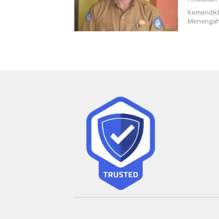
Kemendikbu
Menengah,