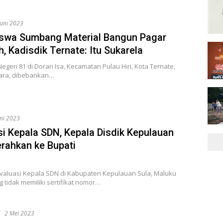
Juni 2023
iswa Sumbang Material Bangun Pagar
, Kadisdik Ternate: Itu Sukarela
egeri 81 di Dorari Isa, Kecamatan Pulau Hiri, Kota Ternate,
ara, dibebankan…
uni 2023
si Kepala SDN, Kepala Disdik Kepulauan
erahkan ke Bupati
valuasi Kepala SDN di Kabupaten Kepulauan Sula, Maluku
g tidak memiliki sertifikat nomor…
f
2 Mei 2023