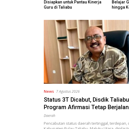
a Bertambah Jadi
Disiapkan untuk Pantau Kinerja
Belajar 
iwa
Guru di Taliabu
hingga K
Kurikulu
News
7 Agustus 2026
Status 3T Dicabut, Disdik Taliab
Program Afirmasi Tetap Berjalan
Daerah
Pencabutan status daerah tertinggal, terdepan, d
Kabupaten Pulau Taliabu, Maluku Utara, dinilai 