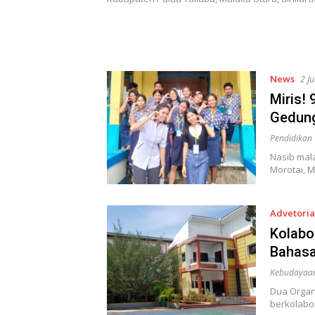
News
2 J
Miris!
Gedung
Pendidikan
Nasib mal
Morotai, 
Advetoria
Kolabo
Bahasa
Kebudayaa
Dua Organ
berkolabo